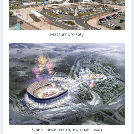
Matsumoto City
Олимпийский стадион пхёнчхан