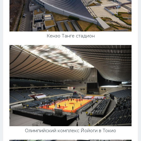
Кензо Танге стадион
Олимпийский комплекс Йойоги в Токио