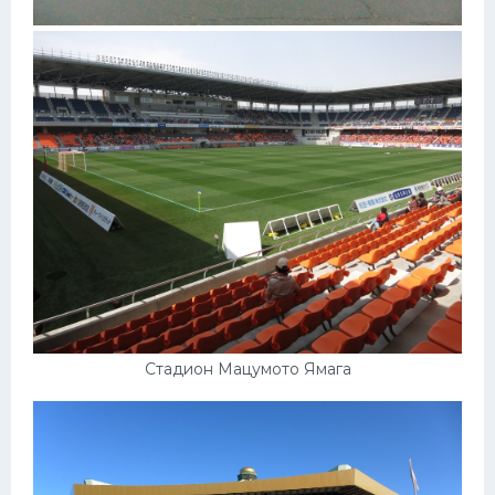
Стадион Мацумото Ямага