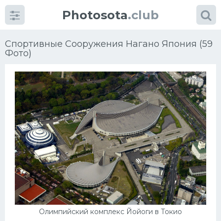
Photosota
.club
Спортивные Сооружения Нагано Япония (59
Фото)
Категории
Фото
Еще картинки...
Футбол
Баскетбол
Хоккей
Олимпийский комплекс Йойоги в Токио
Велогонки