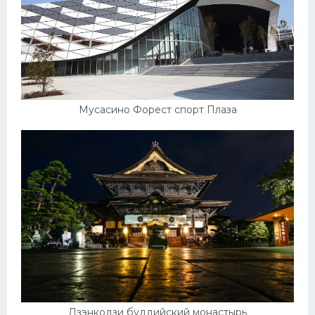
Мусасино Форест спорт Плаза
Дзэнкодзи буддийский монастырь