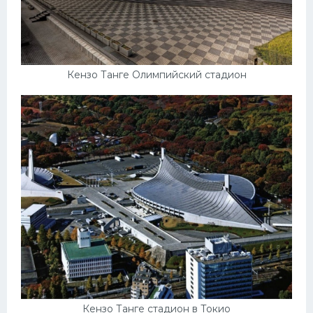
Кензо Танге Олимпийский стадион
Кензо Танге стадион в Токио