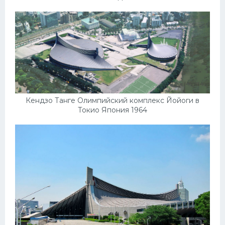
Кендзо Танге Олимпийский комплекс Йойоги в
Токио Япония 1964