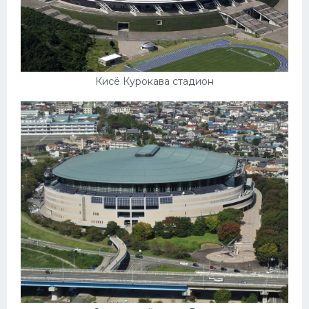
Кисё Курокава стадион