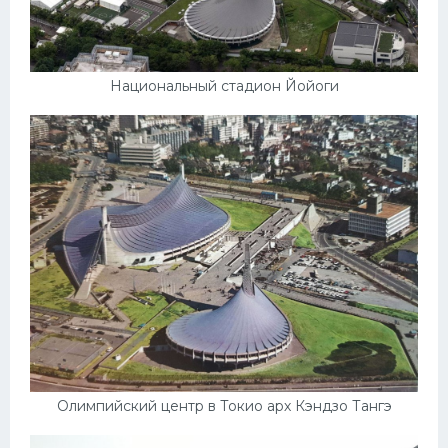
Национальный стадион Йойоги
Олимпийский центр в Токио арх Кэндзо Тангэ