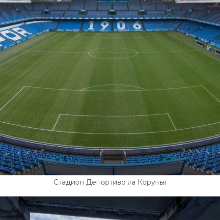
Стадион Депортиво ла Корунья