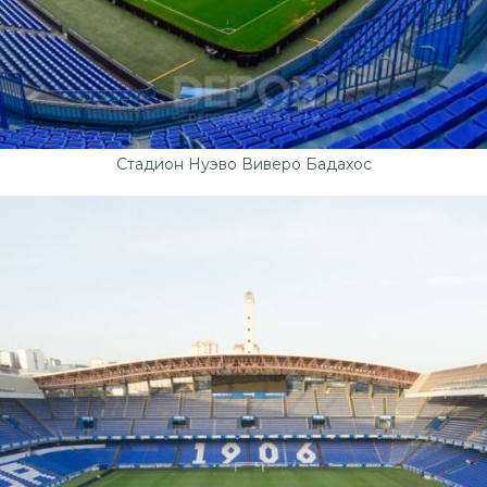
Стадион Нуэво Виверо Бадахос