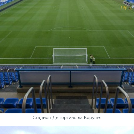
Стадион Депортиво ла Корунья