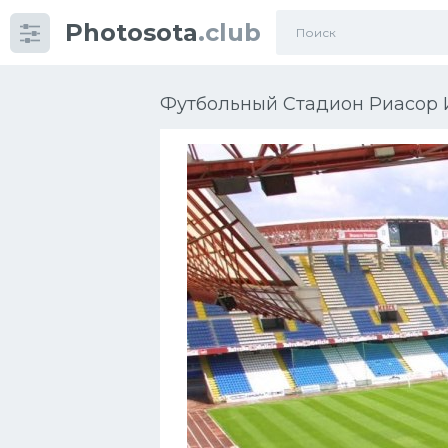
Photosota
.club
Категории
Фото
Футбольный Стадион Риасор И
Еще картинки...
Футбол
Баскетбол
Хоккей
Велогонки
Конькобежный спорт
Тренажеры
Интерьер квартиры