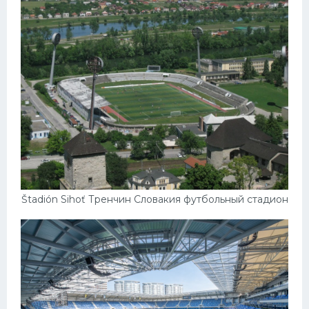
Štadión Sihoť Тренчин Словакия футбольный стадион