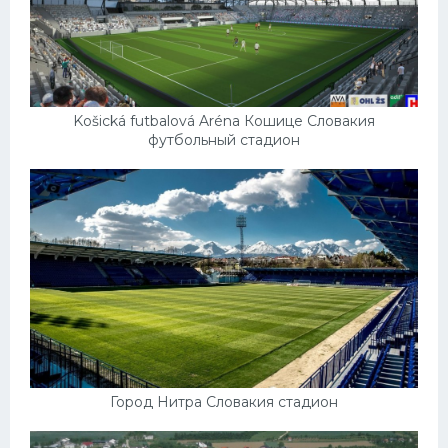
Košická futbalová Aréna Кошице Словакия
футбольный стадион
Город Нитра Словакия стадион