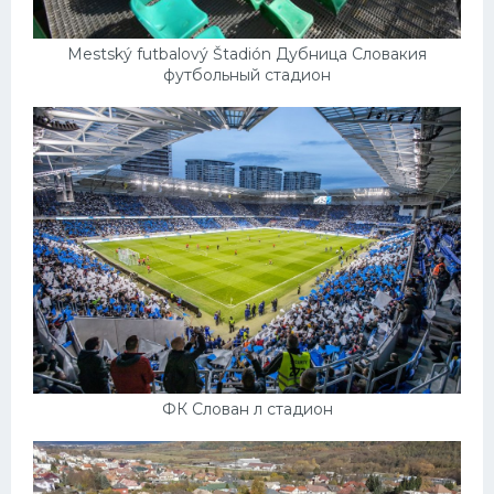
Mestský futbalový Štadión Дубница Словакия
футбольный стадион
ФК Слован л стадион