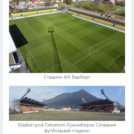
Стадион ФК Варберг
Štadión pod Čebraťom Ружомберок Словакия
футбольный стадион