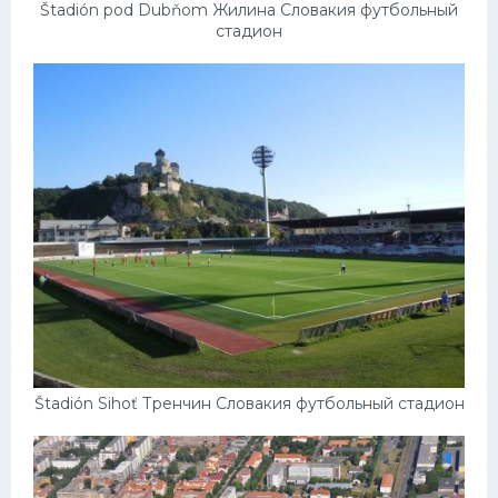
Štadión pod Dubňom Жилина Словакия футбольный
стадион
Štadión Sihoť Тренчин Словакия футбольный стадион