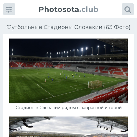
Photosota
.club
Футбольные Стадионы Словакии (63 Фото)
Категории
Фото
Еще картинки...
Футбол
Стадион в Словакии рядом с заправкой и горой
Баскетбол
Хоккей
Велогонки