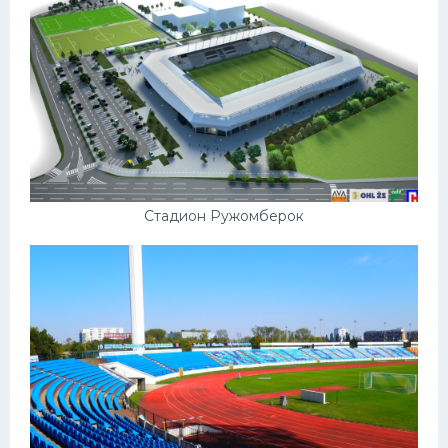
Стадион Ружомберок