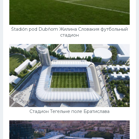
Štadión pod Dubňom Жилина Словакия футбольный
стадион
Стадион Тегельне поле Братислава