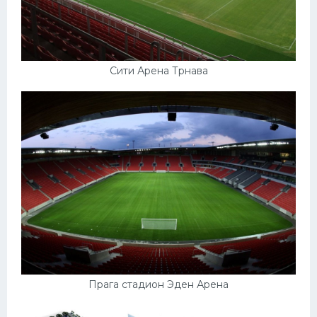
Сити Арена Трнава
Прага стадион Эден Арена