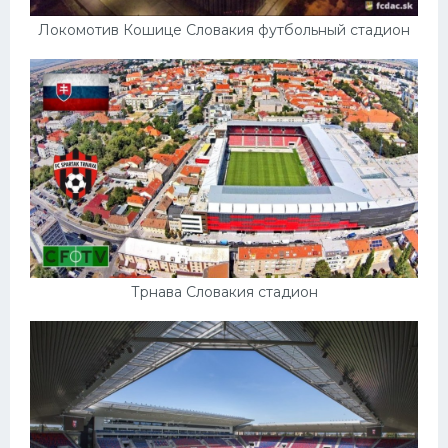
Локомотив Кошице Словакия футбольный стадион
Трнава Словакия стадион