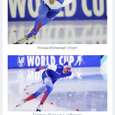
Конькобежный спорт
Патрик Руст конькобежец