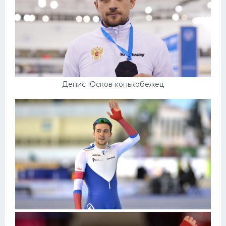
Денис Юсков конькобежец