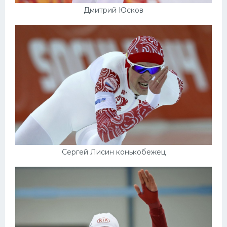
Дмитрий Юсков
Сергей Лисин конькобежец