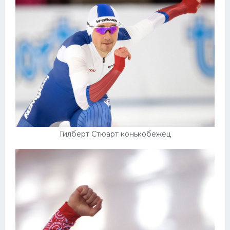
Гилберт Стюарт конькобежец