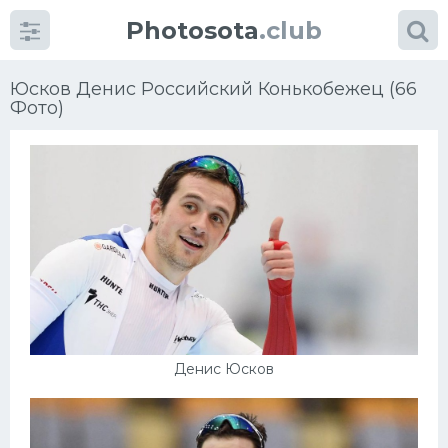
Photosota
.club
Юсков Денис Российский Конькобежец (66
Фото)
Категории
Фото
Еще картинки...
Футбол
Денис Юсков
Баскетбол
Хоккей
Велогонки