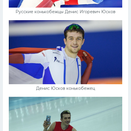
Русские конькобежцы Денис Игоревич Юсков
Денис Юсков конькобежец