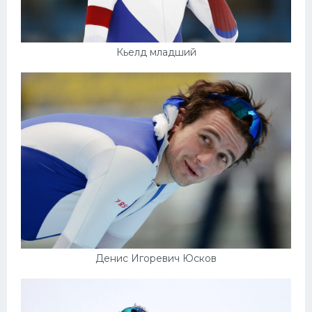
Кьелд младший
Денис Игоревич Юсков