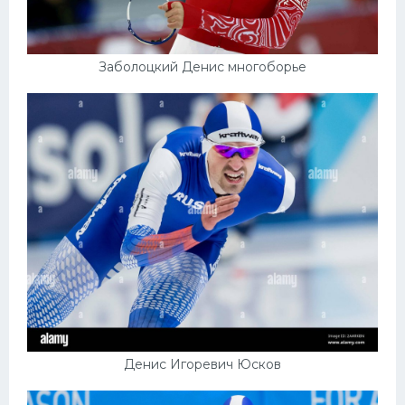
Заболоцкий Денис многоборье
Денис Игоревич Юсков