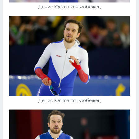
Денис Юсков конькобежец
Денис Юсков конькобежец