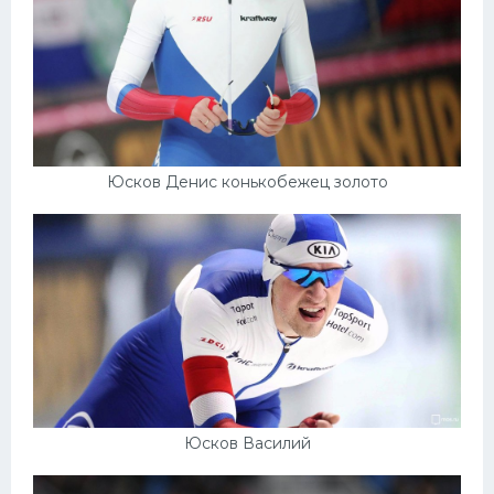
Юсков Денис конькобежец золото
Юсков Василий