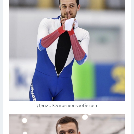
Конькобежный спорт
Тренажеры
Интерьер квартиры
Денис Юсков конькобежец