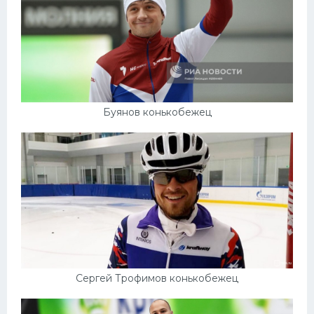
Буянов конькобежец
Сергей Трофимов конькобежец