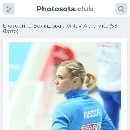
Photosota
.club
Екатерина Большова Легкая Атлетика (53
Фото)
Категории
Фото
Еще картинки...
Футбол
Баскетбол
Хоккей
Велогонки