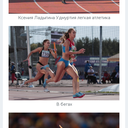
Ксения Ладыгина Удмуртия легкая атлетика
В бегах