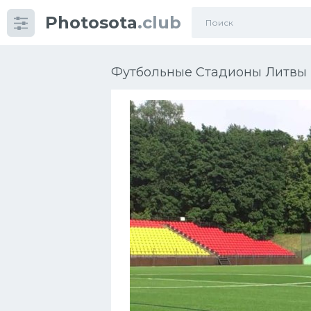
Photosota
.club
Категории
Фото
Футбольные Стадионы Литвы 
Еще картинки...
Футбол
Баскетбол
Хоккей
Велогонки
Конькобежный спорт
Тренажеры
Интерьер квартиры