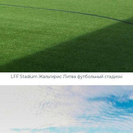
LFF Stadium Жальгирис Литва футбольный стадион