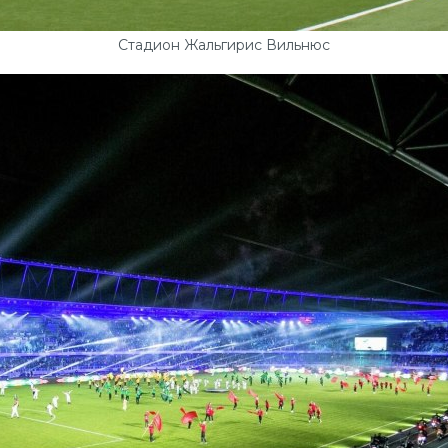
Стадион Жальгирис Вильнюс