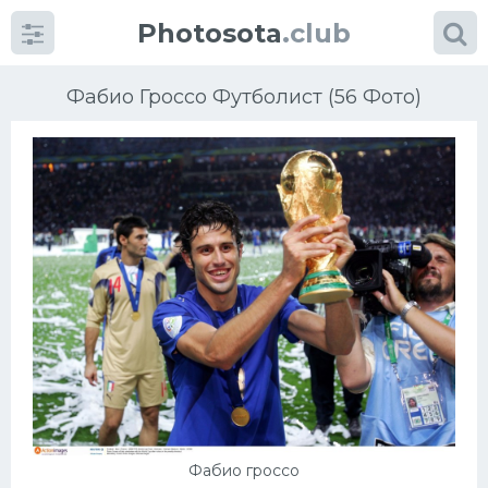
Photosota
.club
Фабио Гроссо Футболист (56 Фото)
Категории
Фото
Еще картинки...
Футбол
Баскетбол
Хоккей
Фабио гроссо
Велогонки