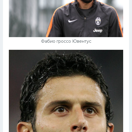
Фабио гроссо Ювентус