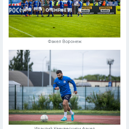
Факел Воронеж
Ираклий Квеквескири факел