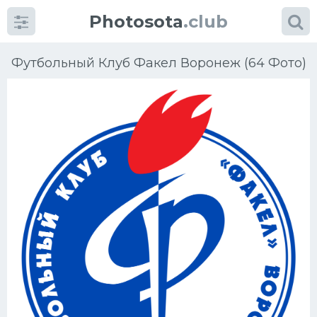
Photosota
.club
Футбольный Клуб Факел Воронеж (64 Фото)
Категории
Фото
Еще картинки...
Футбол
Баскетбол
Хоккей
Велогонки