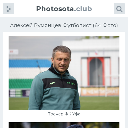
Photosota
.club
Алексей Румянцев Футболист (64 Фото)
Категории
Фото
Еще картинки...
Футбол
Баскетбол
Тренер ФК Уфа
Хоккей
Велогонки