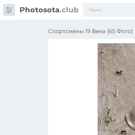
Photosota
.club
Категории
Фото
Спортсмены 19 Века (65 Фото)
Еще картинки...
Футбол
Баскетбол
Хоккей
Велогонки
Конькобежный спорт
Тренажеры
Интерьер квартиры