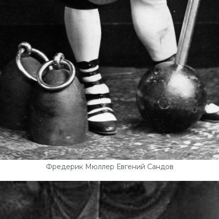
Фредерик Мюллер Евгений Сандов