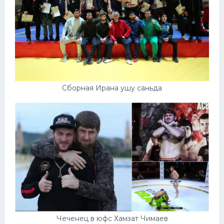
Сборная Ирана ушу саньда
Чеченец в юфс Хамзат Чимаев