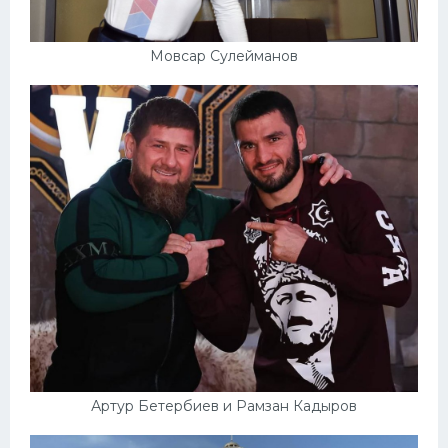
Мовсар Сулейманов
Артур Бетербиев и Рамзан Кадыров