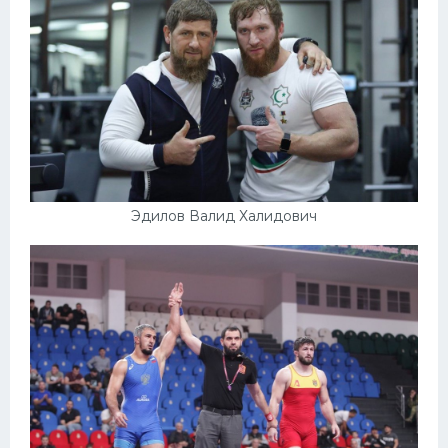
Эдилов Валид Халидович