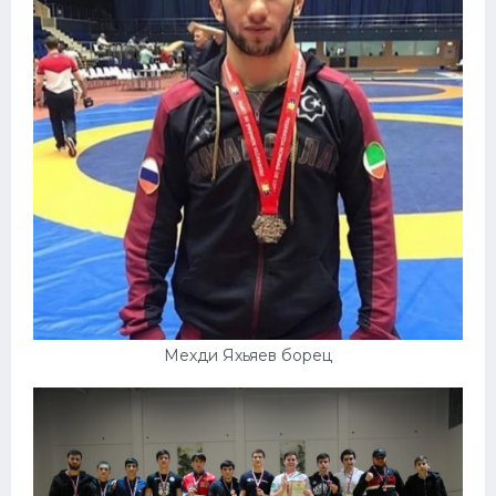
Мехди Яхьяев борец