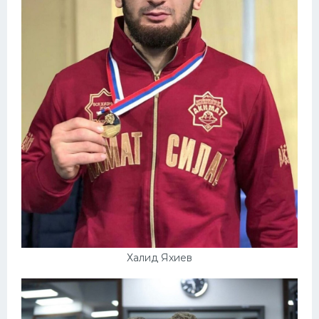
Халид Яхиев