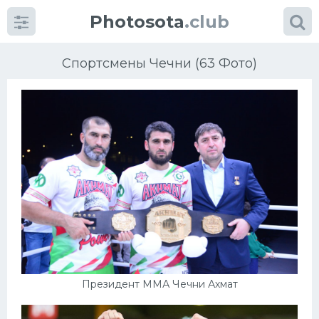
Photosota
.club
Спортсмены Чечни (63 Фото)
Категории
Фото
Еще картинки...
Футбол
Баскетбол
Президент ММА Чечни Ахмат
Хоккей
Велогонки