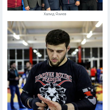
Халид Яхиев