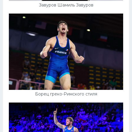
Завуров Шамиль Завуров
Борец греко-Римского стиля