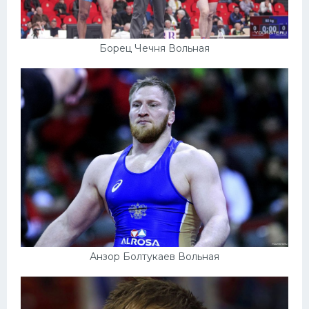
Борец Чечня Вольная
Анзор Болтукаев Вольная