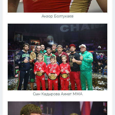
Анзор Болтукаев
Сын Кадырова Ахмат MMA