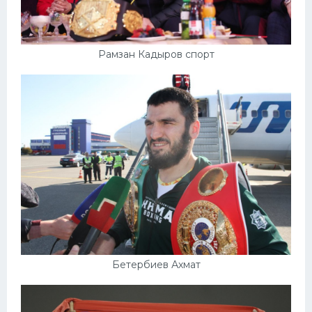
Рамзан Кадыров спорт
Бетербиев Ахмат