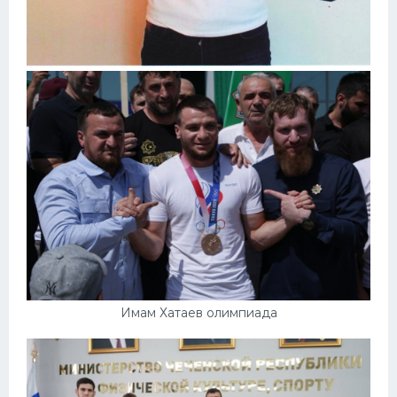
Имам Хатаев олимпиада