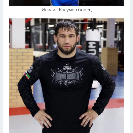
Исраил Касумов борец