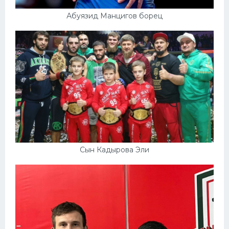
Абуязид Манцигов борец
Сын Кадырова Эли