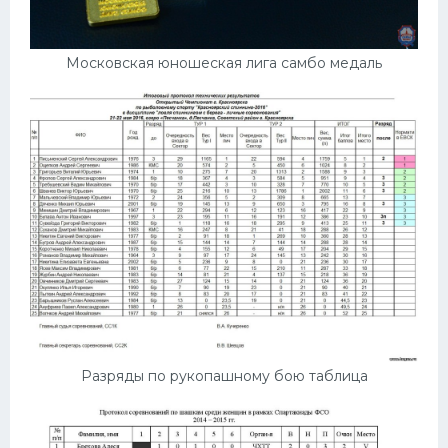
Московская юношеская лига самбо медаль
Разряды по рукопашному бою таблица