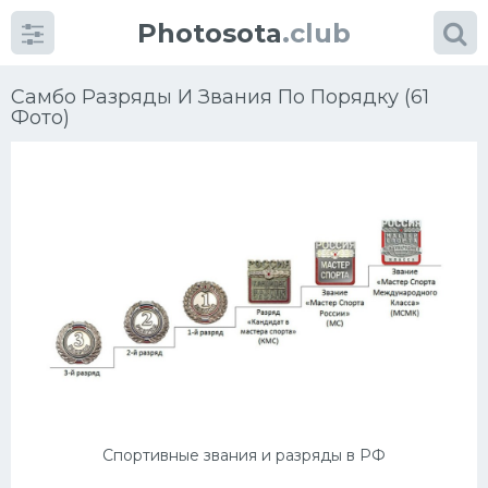
Photosota
.club
Самбо Разряды И Звания По Порядку (61
Фото)
Категории
Фото
Еще картинки...
Футбол
Баскетбол
Хоккей
Спортивные звания и разряды в РФ
Велогонки