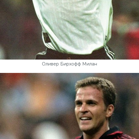
Оливер Бирхофф Милан