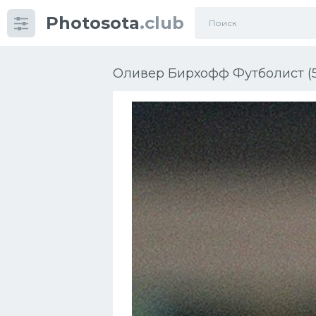
Photosota
.club
Категории
Фото
Оливер Бирхофф Футболист (5
Еще картинки...
Футбол
Баскетбол
Хоккей
Велогонки
Конькобежный спорт
Тренажеры
Интерьер квартиры