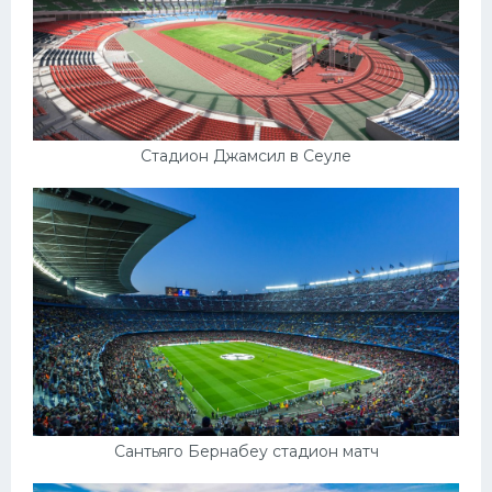
Стадион Джамсил в Сеуле
Сантьяго Бернабеу стадион матч