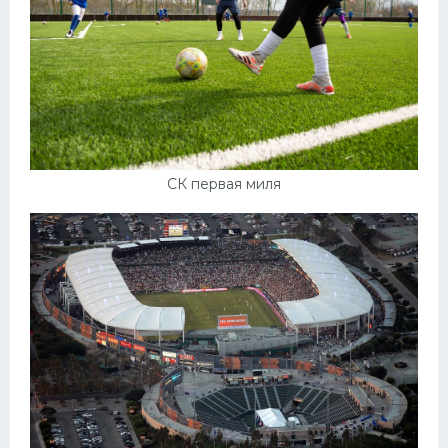
Конькобежный спорт
Тренажеры
Интерьер квартиры
СК первая миля