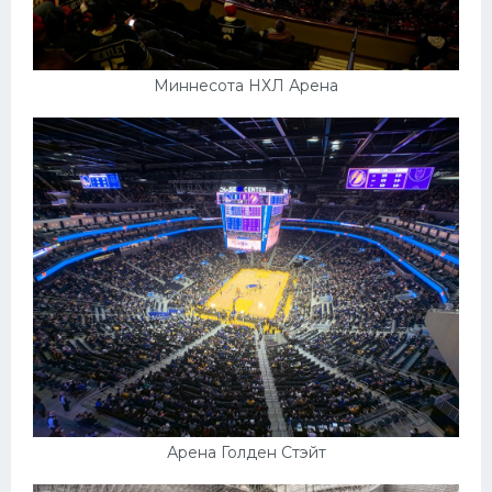
Миннесота НХЛ Арена
Арена Голден Стэйт