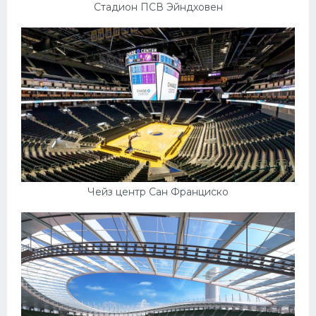
Стадион ПСВ Эйндховен
Чейз центр Сан Франциско