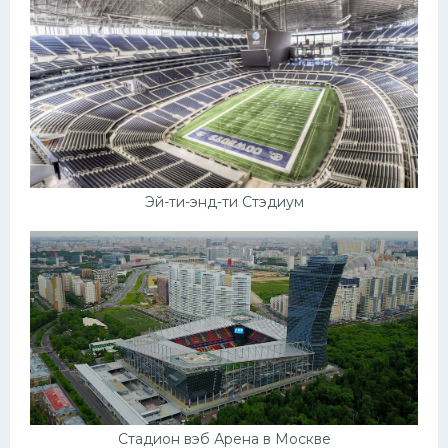
Эй-ти-энд-ти Стэдиум
Стадион вэб Арена в Москве