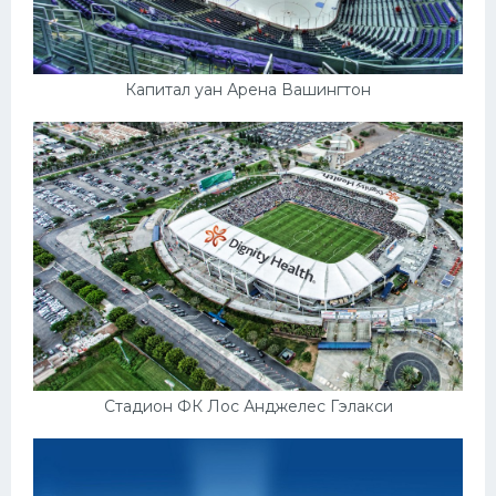
Капитал уан Арена Вашингтон
Стадион ФК Лос Анджелес Гэлакси