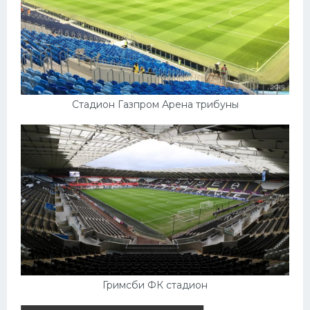
Стадион Газпром Арена трибуны
Гримсби ФК стадион