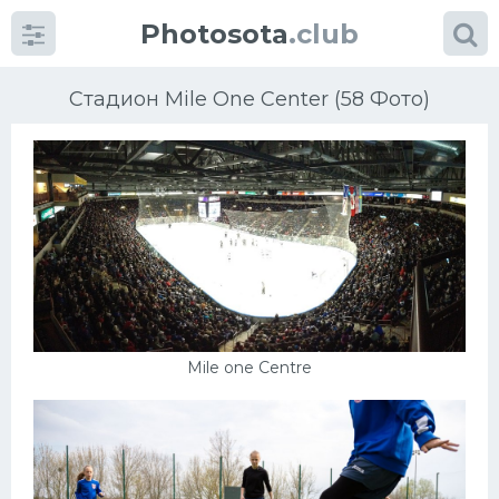
Photosota
.club
Стадион Mile One Center (58 Фото)
Категории
Фото
Еще картинки...
Mile one Centre
Футбол
Баскетбол
Хоккей
Велогонки