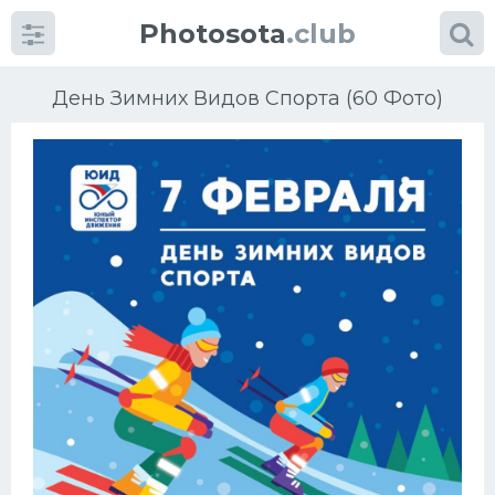
Photosota
.club
День Зимних Видов Спорта (60 Фото)
Категории
Фото
Еще картинки...
Футбол
Баскетбол
Хоккей
Велогонки