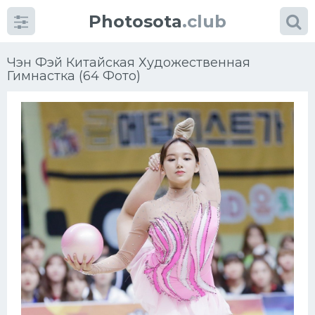
Photosota
.club
Чэн Фэй Китайская Художественная
Гимнастка (64 Фото)
Категории
Фото
Еще картинки...
Футбол
Баскетбол
Хоккей
Велогонки