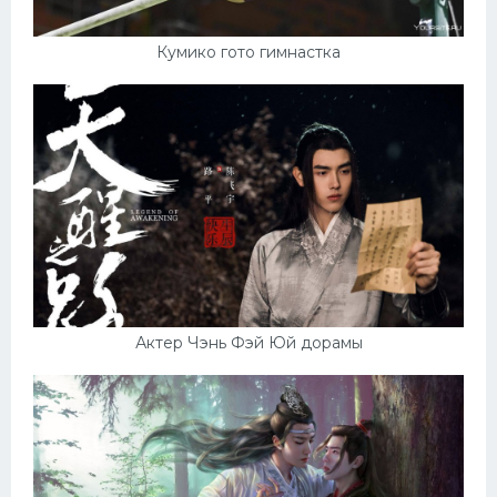
Кумико гото гимнастка
Актер Чэнь Фэй Юй дорамы