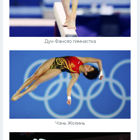
Дун Фансяо гимнастка
Чэнь Жолинь