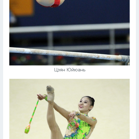
Цзян Юйюань