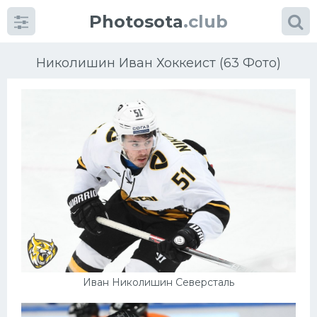
Photosota
.club
Николишин Иван Хоккеист (63 Фото)
Категории
Фото
Еще картинки...
Футбол
Баскетбол
Иван Николишин Северсталь
Хоккей
Велогонки