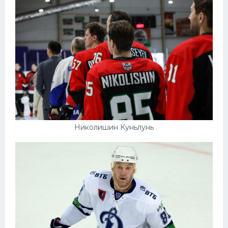
Николишин Куньлунь