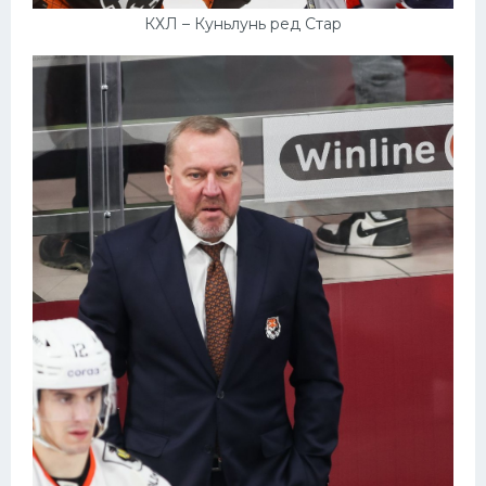
КХЛ – Куньлунь ред Стар