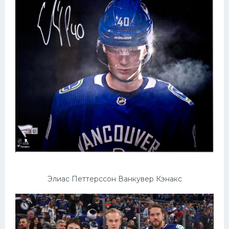
Элиас Петтерссон Ванкувер Кэнакс