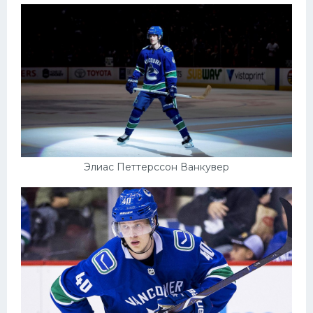
Элиас Петтерссон Ванкувер