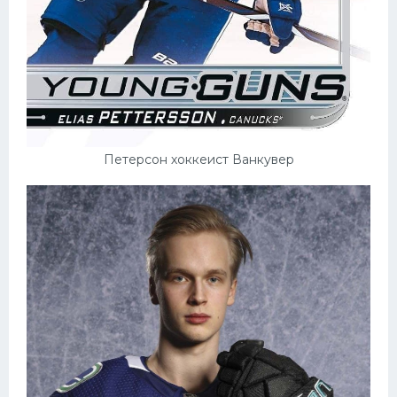
Петерсон хоккеист Ванкувер