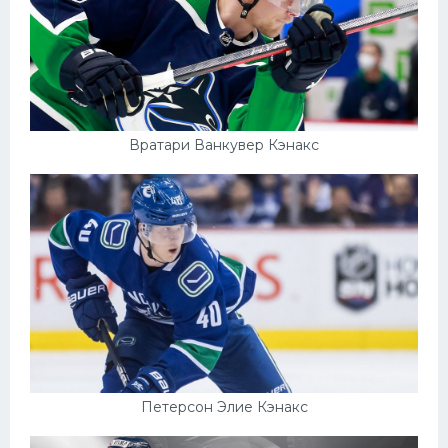
Вратари Ванкувер Кэнакс
Петерсон Элие Кэнакс