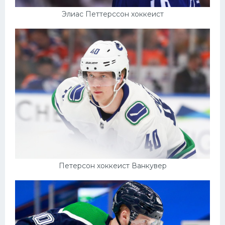
Элиас Петтерссон хоккеист
Петерсон хоккеист Ванкувер