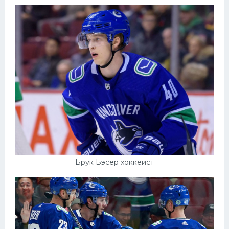
Брук Бэсер хоккеист