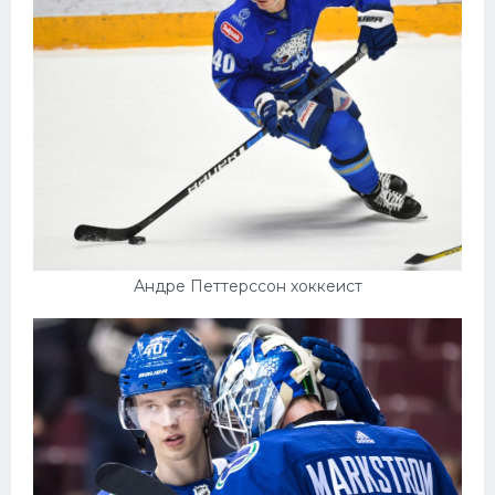
Андре Петтерссон хоккеист