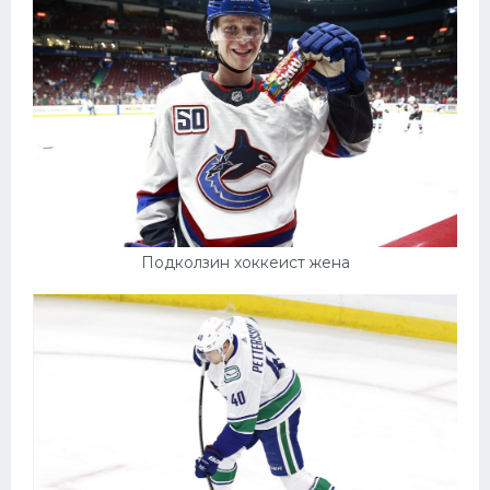
Подколзин хоккеист жена