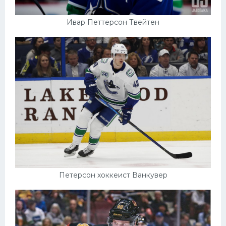
Ивар Петтерсон Твейтен
Петерсон хоккеист Ванкувер