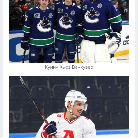
Куинн Хьюз Ванкувер