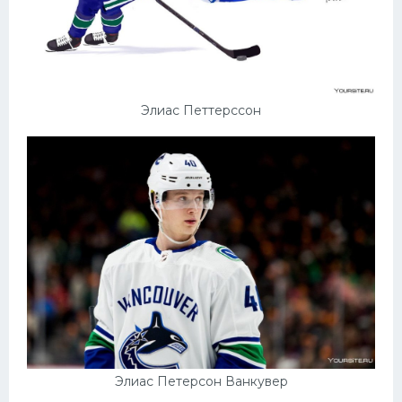
Элиас Петтерссон
Элиас Петерсон Ванкувер