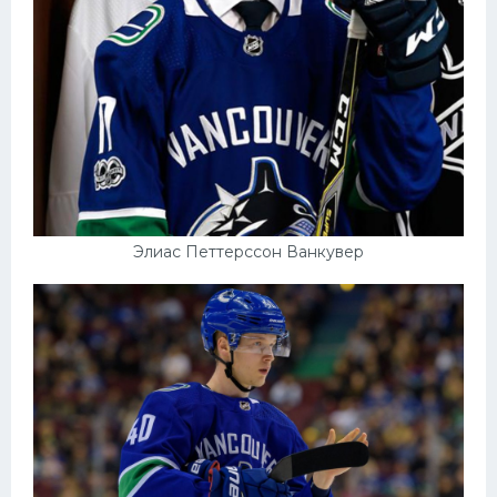
Элиас Петтерссон Ванкувер