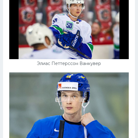
Элиас Петтерссон Ванкувер