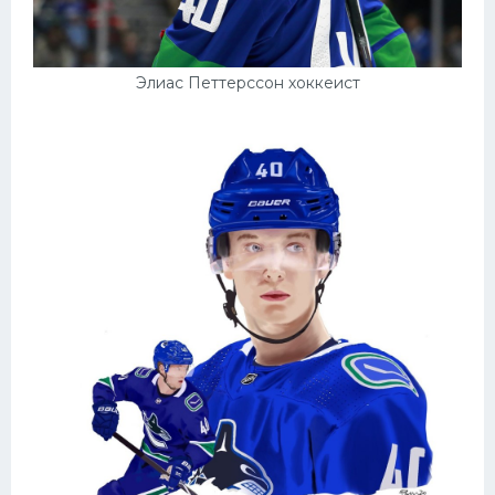
Элиас Петтерссон хоккеист