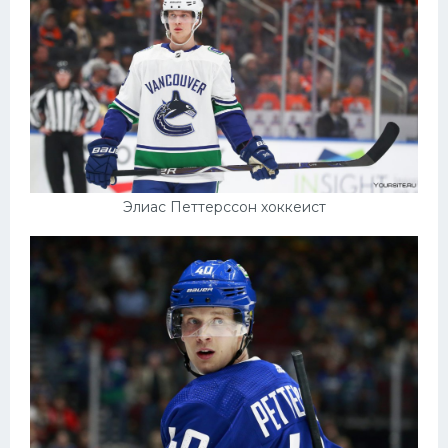
Конькобежный спорт
Тренажеры
Интерьер квартиры
Элиас Петтерссон хоккеист