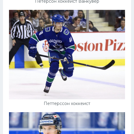
Петерсон хоккеист Ванкувер
Петтерссон хоккеист