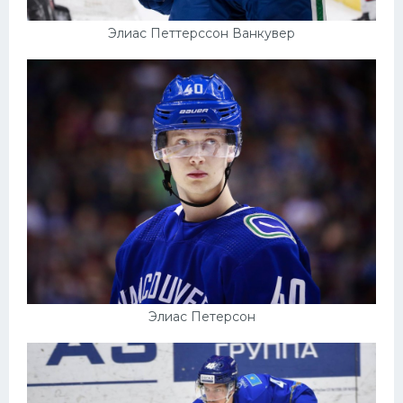
Элиас Петтерссон Ванкувер
Элиас Петерсон