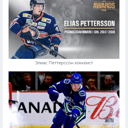
Элиас Петтерссон хоккеист