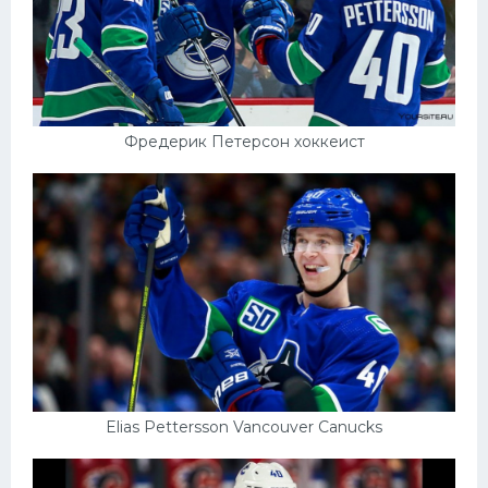
Фредерик Петерсон хоккеист
Elias Pettersson Vancouver Canucks