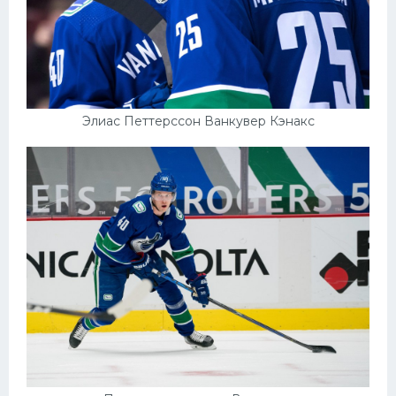
Элиас Петтерссон Ванкувер Кэнакс