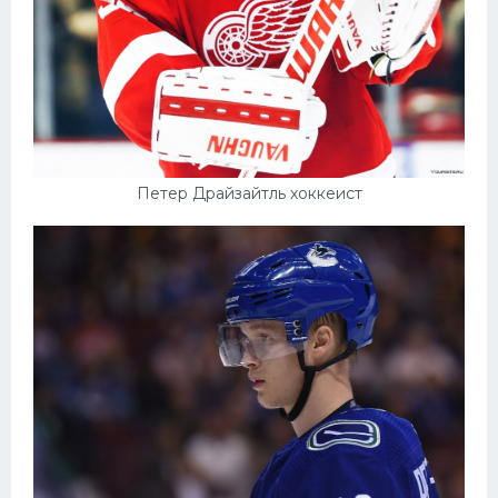
Петер Драйзайтль хоккеист