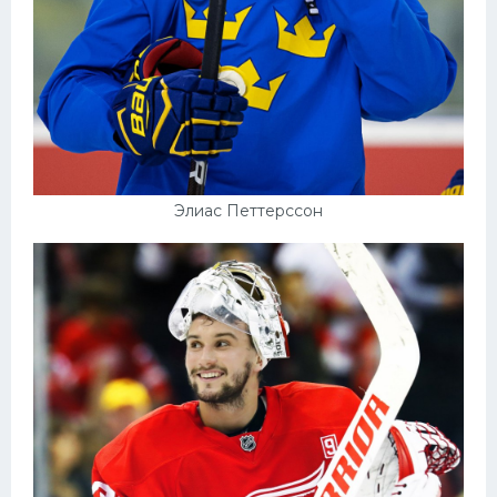
Элиас Петтерссон