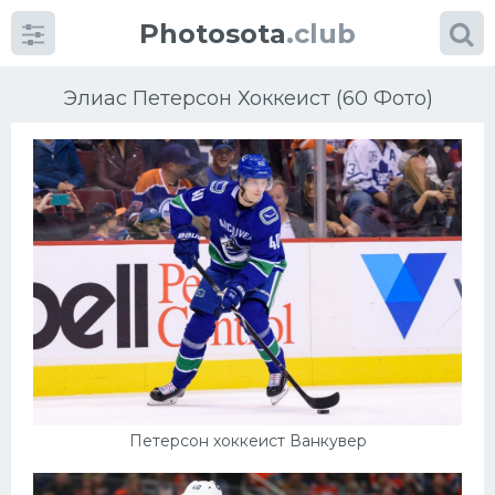
Photosota
.club
Элиас Петерсон Хоккеист (60 Фото)
Категории
Фото
Еще картинки...
Футбол
Баскетбол
Петерсон хоккеист Ванкувер
Хоккей
Велогонки