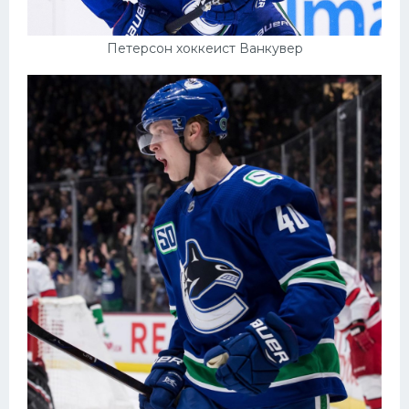
Петерсон хоккеист Ванкувер