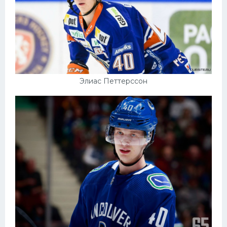
Элиас Петтерссон