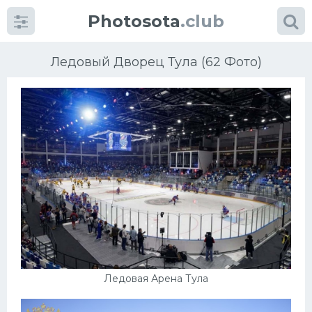
Photosota
.club
Ледовый Дворец Тула (62 Фото)
Категории
Фото
Еще картинки...
Футбол
Баскетбол
Ледовая Арена Тула
Хоккей
Велогонки