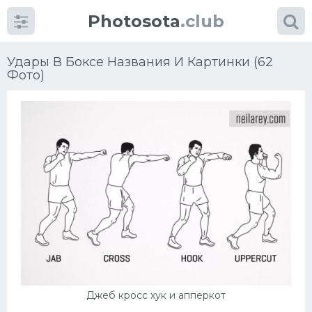
Photosota
.club
Удары В Боксе Названия И Картинки (62
Фото)
Категории
Фото
Еще картинки...
Футбол
Баскетбол
Хоккей
Джеб кросс хук и апперкот
Велогонки