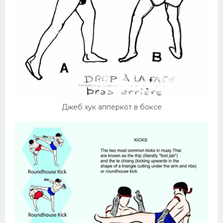
Джеб хук апперкот в боксе