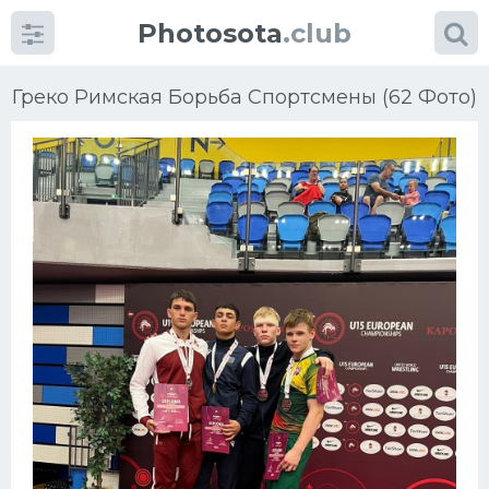
Photosota
.club
Греко Римская Борьба Спортсмены (62 Фото)
Категории
Фото
Еще картинки...
Футбол
Баскетбол
Хоккей
Велогонки