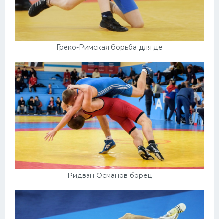
Греко-Римская борьба для де
Ридван Османов борец