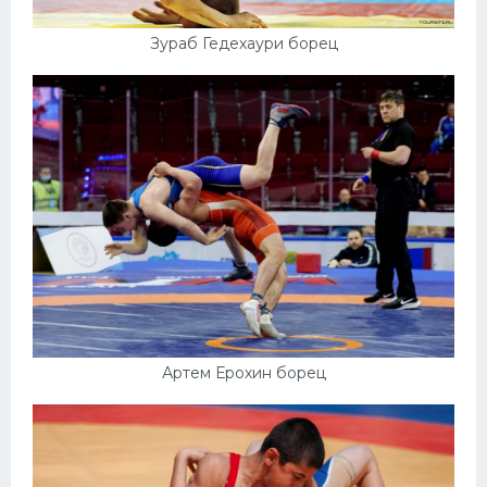
Зураб Гедехаури борец
Артем Ерохин борец