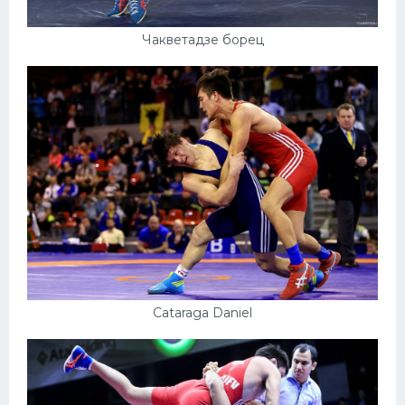
Чакветадзе борец
Cataraga Daniel