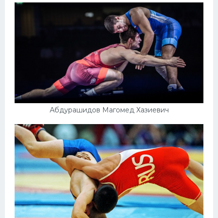
Абдурашидов Магомед Хазиевич