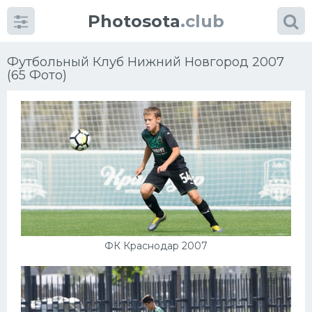
Photosota
.club
Футбольный Клуб Нижний Новгород 2007
(65 Фото)
Категории
Фото
Еще картинки...
Футбол
ФК Краснодар 2007
Баскетбол
Хоккей
Велогонки