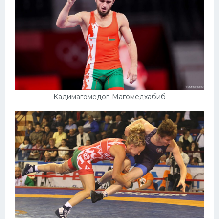
Кадимагомедов Магомедхабиб