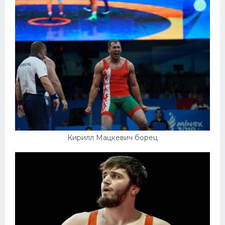
Кирилл Мацкевич борец