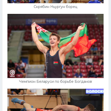
Скрябин Ньургун борец
Чемпион Беларуси по борьбе Богданов