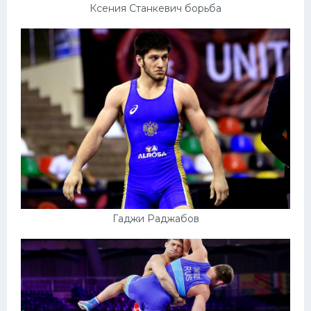
Ксения Станкевич борьба
Гаджи Раджабов