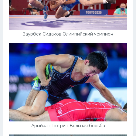
Заурбек Сидаков Олимпийский чемпион
Арыйаан Тютрин Вольная борьба