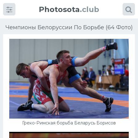
Photosota
.club
Чемпионы Белоруссии По Борьбе (64 Фото)
Категории
Фото
Еще картинки...
Футбол
Баскетбол
Греко-Римская борьба Беларусь Борисов
Хоккей
Велогонки