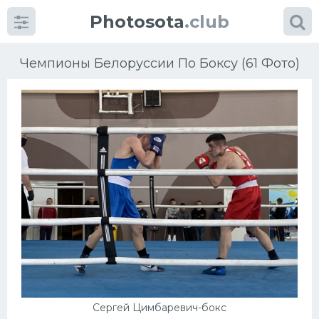
Photosota
.club
Чемпионы Белоруссии По Боксу (61 Фото)
Категории
Фото
Еще картинки...
Футбол
Баскетбол
Хоккей
Сергей Цимбаревич-бокс
Велогонки