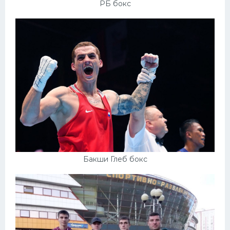
РБ бокс
Бакши Глеб бокс