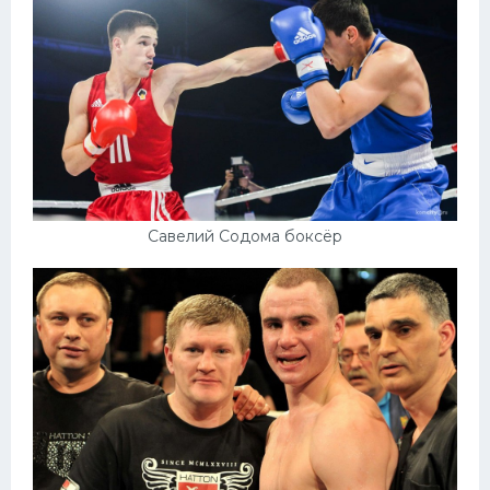
Савелий Содома боксёр