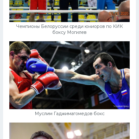
Чемпионы Белоруссии среди юниоров по КИК
боксу Могилев
Муслим Гаджимагомедов бокс