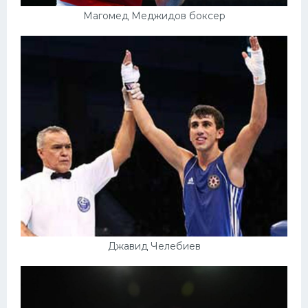
Магомед Меджидов боксер
Джавид Челебиев