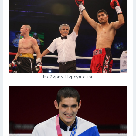
Мейирим Нурсултанов