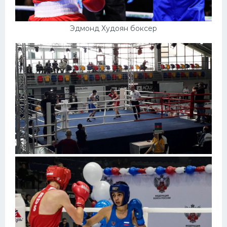
Эдмонд Худоян боксер