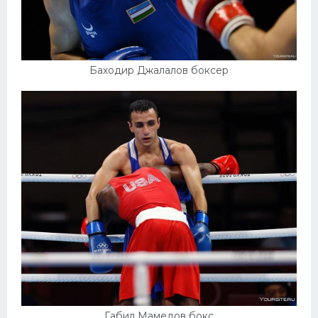
Баходир Джалалов боксер
Габил Мамедов бокс