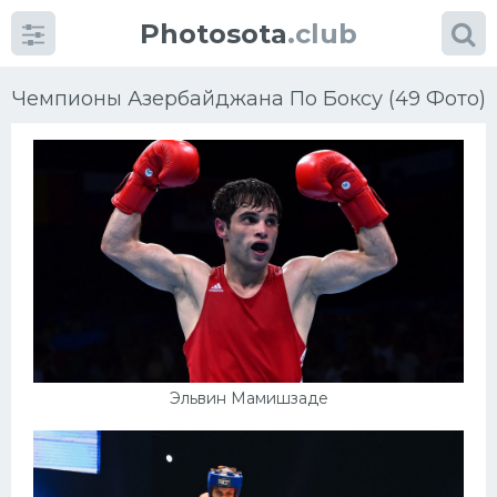
Photosota
.club
Чемпионы Азербайджана По Боксу (49 Фото)
Категории
Фото
Еще картинки...
Футбол
Эльвин Мамишзаде
Баскетбол
Хоккей
Велогонки