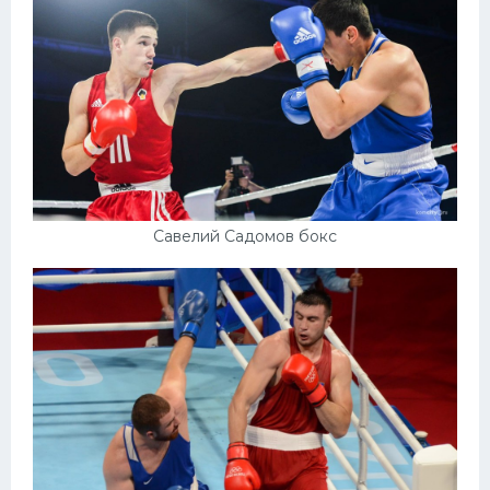
Савелий Садомов бокс