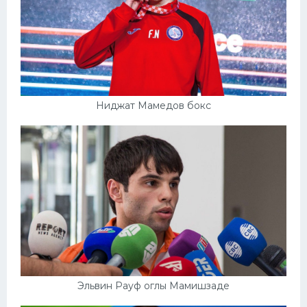
Ниджат Мамедов бокс
Эльвин Рауф оглы Мамишзаде