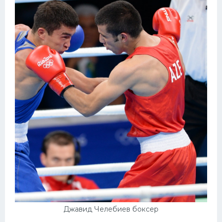
Джавид Челебиев боксер