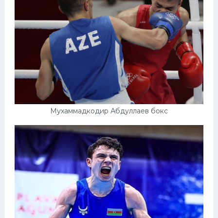
Мухаммадкодир Абдуллаев бокс