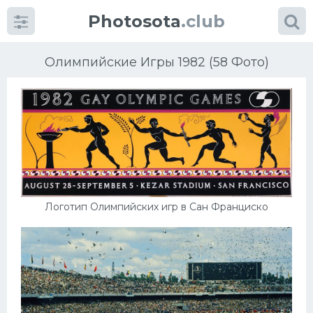
Photosota
.club
Олимпийские Игры 1982 (58 Фото)
Категории
Фото
Логотип Олимпийских игр в Сан Франциско
Еще картинки...
Футбол
Баскетбол
Хоккей
Велогонки