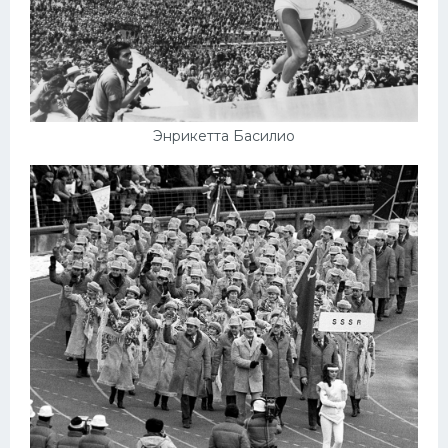
Энрикетта Басилио