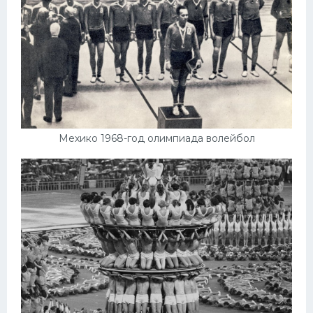
Мехико 1968-год олимпиада волейбол