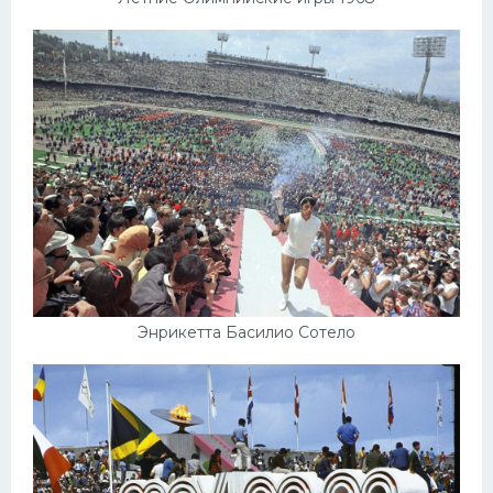
Энрикетта Басилио Сотело