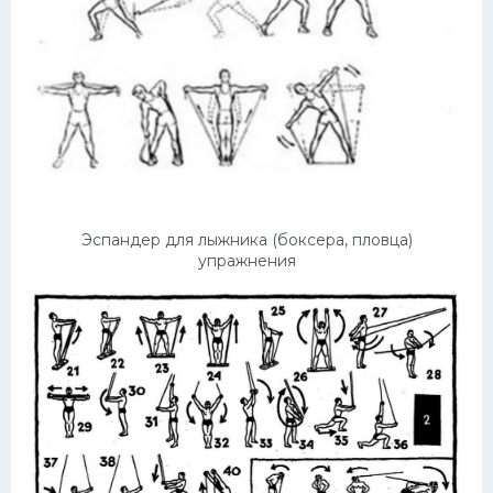
Конькобежный спорт
Тренажеры
Интерьер квартиры
Эспандер для лыжника (боксера, пловца)
упражнения