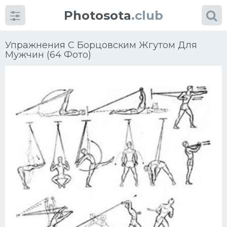
Photosota
.club
Упражнения С Борцовским Жгутом Для
Мужчин (64 Фото)
Категории
Фото
Еще картинки...
Футбол
Баскетбол
Хоккей
Велогонки