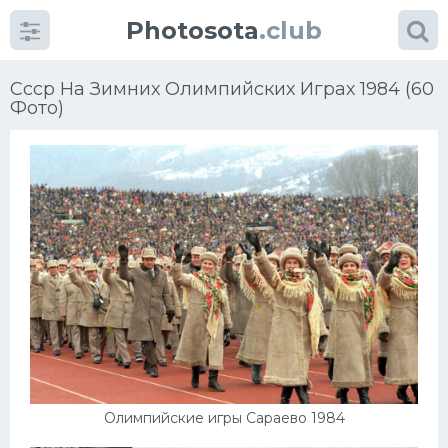
Photosota
.club
Ссср На Зимних Олимпийских Играх 1984 (60
Фото)
Категории
Фото
Еще картинки...
Футбол
Баскетбол
Хоккей
Олимпийские игры Сараево 1984
Велогонки