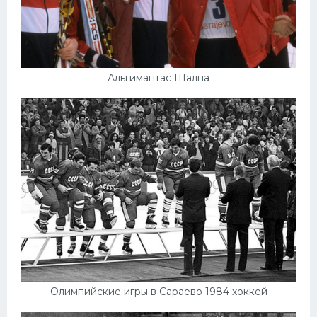
Альгимантас Шална
Олимпийские игры в Сараево 1984 хоккей