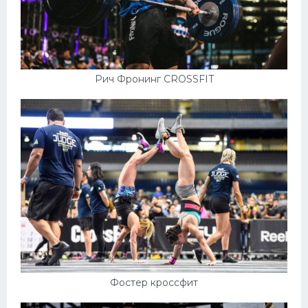
Рич Фронинг CROSSFIT
Фостер кроссфит