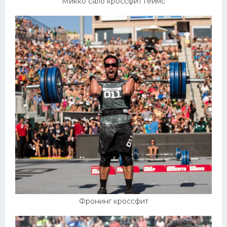
Микко сало кроссфит геймс
Фронинг кроссфит