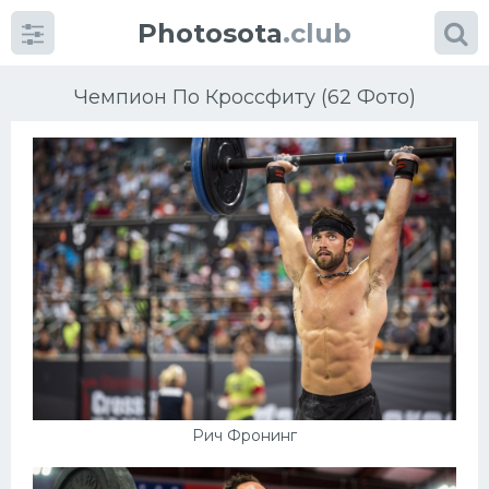
Photosota
.club
Чемпион По Кроссфиту (62 Фото)
Категории
Фото
Еще картинки...
Футбол
Баскетбол
Рич Фронинг
Хоккей
Велогонки