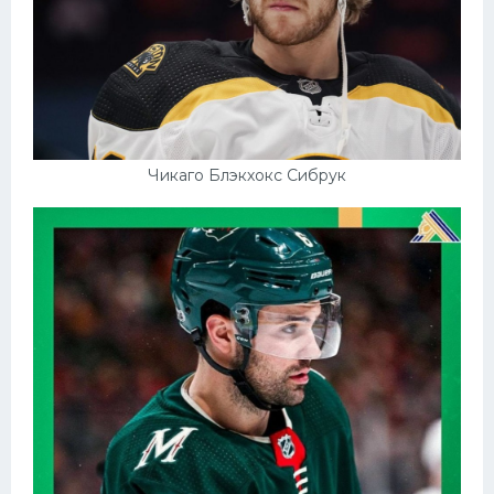
Чикаго Блэкхокс Сибрук