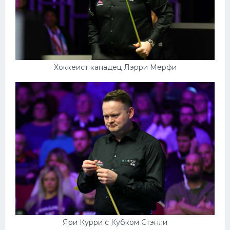
Хоккеист канадец Лэрри Мерфи
Яри Курри с Кубком Стэнли