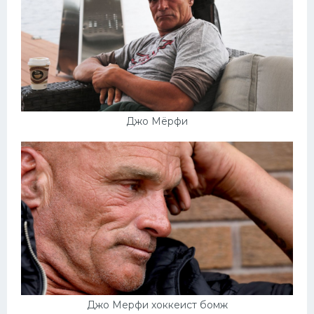
Конькобежный спорт
Тренажеры
Интерьер квартиры
Джо Мёрфи
Джо Мерфи хоккеист бомж