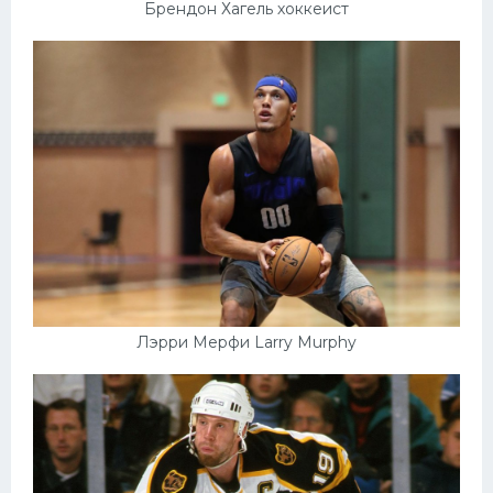
Брендон Хагель хоккеист
Лэрри Мерфи Larry Murphy