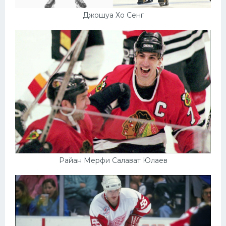
Джошуа Хо Сенг
Райан Мерфи Салават Юлаев