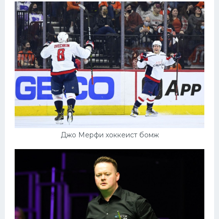
Джо Мерфи хоккеист бомж