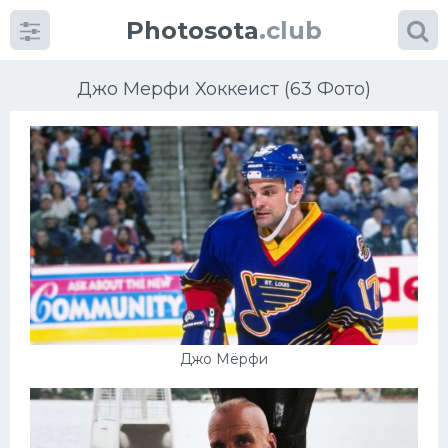
Photosota
.club
Джо Мерфи Хоккеист (63 Фото)
Категории
Фото
Еще картинки...
Футбол
Джо Мёрфи
Баскетбол
Хоккей
Велогонки