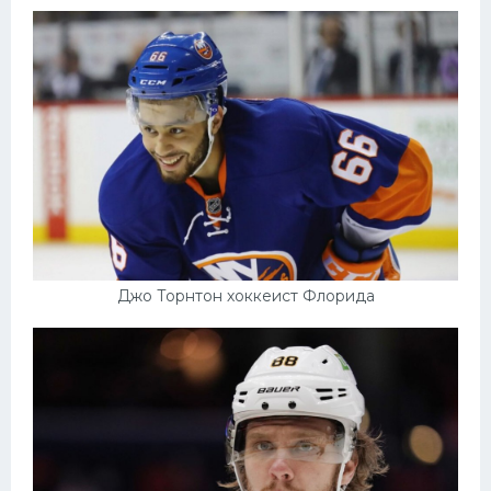
Джо Торнтон хоккеист Флорида