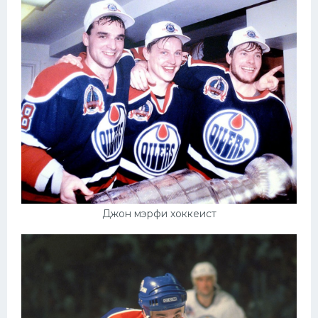
Джон мэрфи хоккеист