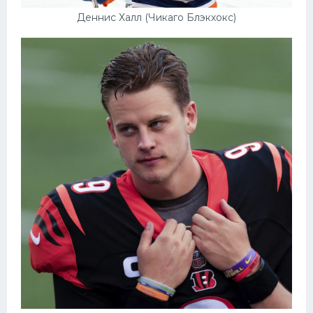
Деннис Халл (Чикаго Блэкхокс)