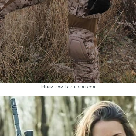
Милитари Тактикал герл