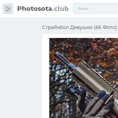
Photosota
.club
Категории
Фото
Страйкбол Девушки (66 Фото)
Еще картинки...
Футбол
Баскетбол
Хоккей
Велогонки
Конькобежный спорт
Тренажеры
Интерьер квартиры