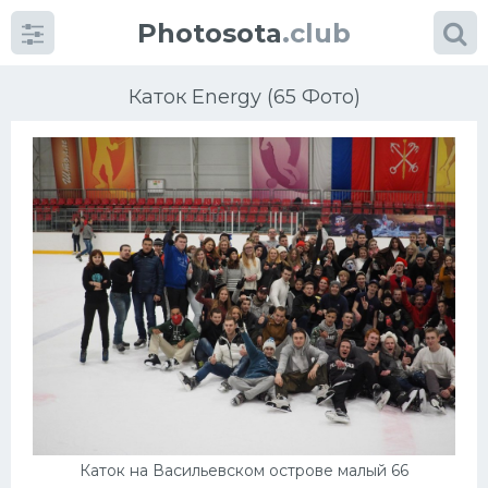
Photosota
.club
Каток Energy (65 Фото)
Категории
Фото
Еще картинки...
Футбол
Баскетбол
Хоккей
Каток на Васильевском острове малый 66
Велогонки