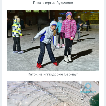
База энергия Зудилово
Каток на ипподроме Барнаул