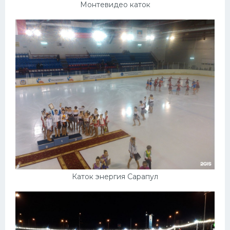
Монтевидео каток
Каток энергия Сарапул