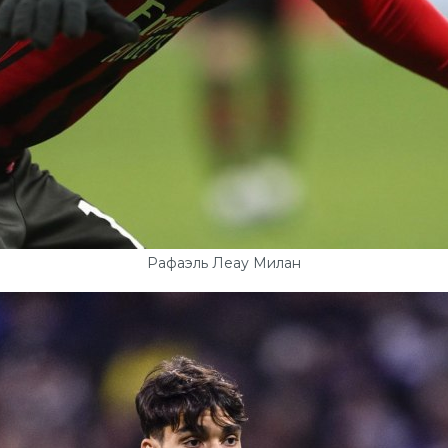
Рафаэль Леау Милан