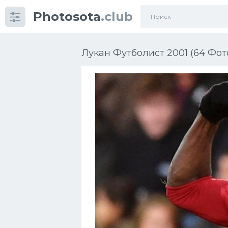
Photosota
.club
Категории
Фото
Лукан Футболист 2001 (64 Фот
Еще картинки...
Футбол
Баскетбол
Хоккей
Велогонки
Конькобежный спорт
Тренажеры
Интерьер квартиры