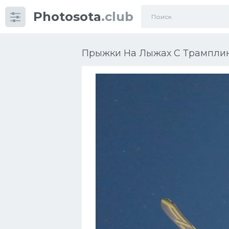
Photosota
.club
Категории
Фото
Прыжки На Лыжах С Трамплин
Еще картинки...
Футбол
Баскетбол
Хоккей
Велогонки
Конькобежный спорт
Тренажеры
Интерьер квартиры