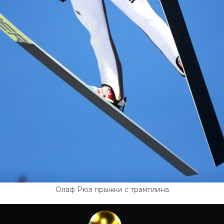
Олаф Рюэ прыжки с трамплина