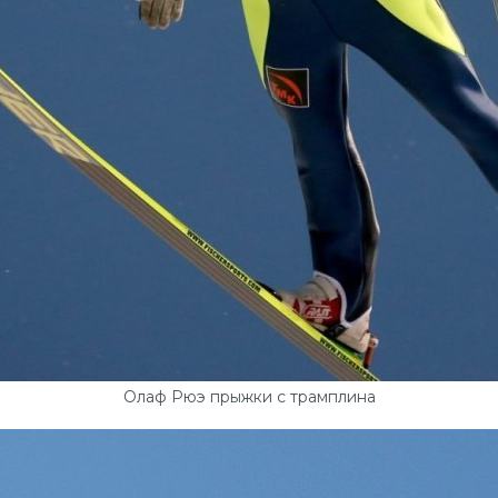
Олаф Рюэ прыжки с трамплина