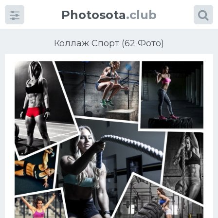
Photosota
.club
Коллаж Спорт (62 Фото)
Категории
Фото
Еще картинки...
Футбол
Баскетбол
Хоккей
Велогонки