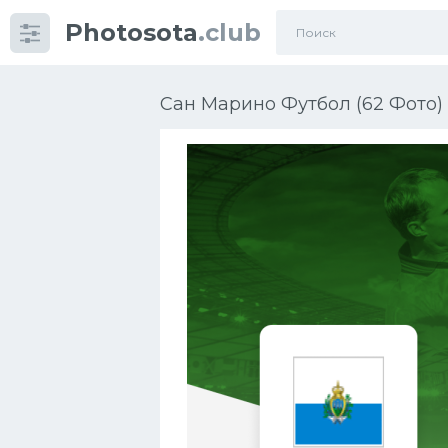
Photosota
.club
Категории
Фото
Сан Марино Футбол (62 Фото)
Еще картинки...
Футбол
Баскетбол
Хоккей
Велогонки
Конькобежный спорт
Тренажеры
Интерьер квартиры