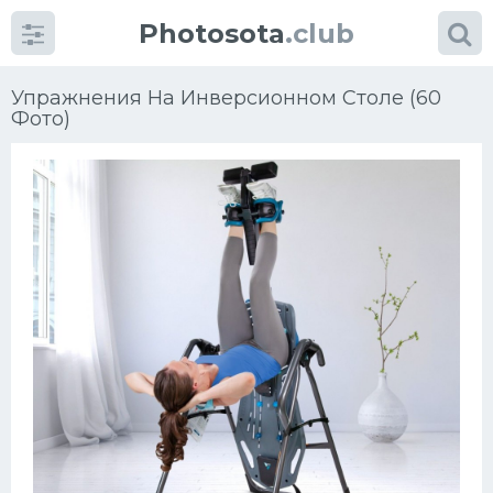
Photosota
.club
Упражнения На Инверсионном Столе (60
Фото)
Категории
Фото
Еще картинки...
Футбол
Баскетбол
Хоккей
Велогонки