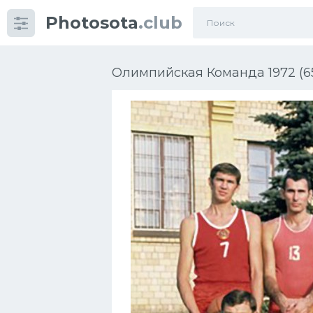
Photosota
.club
Категории
Фото
Олимпийская Команда 1972 (6
Еще картинки...
Футбол
Баскетбол
Хоккей
Велогонки
Конькобежный спорт
Тренажеры
Интерьер квартиры