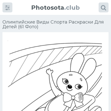
Photosota
.club
Олимпийские Виды Спорта Раскраски Для
Детей (61 Фото)
Категории
Фото
Еще картинки...
Футбол
Баскетбол
Хоккей
Велогонки