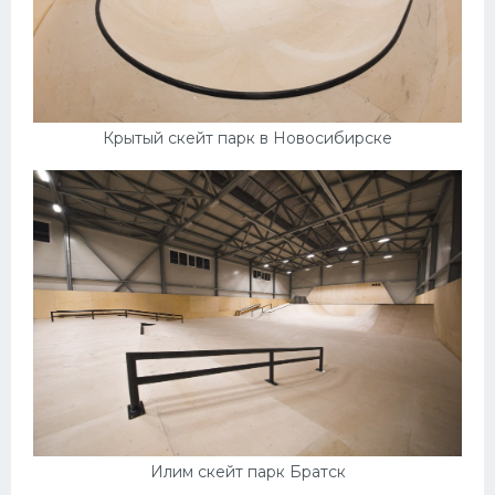
Крытый скейт парк в Новосибирске
Илим скейт парк Братск