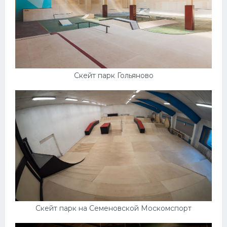
Скейт парк Гольяново
Скейт парк на Семеновской Москомспорт