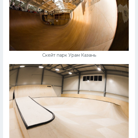
Скейт парк Урам Казань