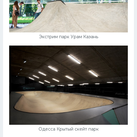
Экстрим парк Урам Казань
Одесса Крытый скейт парк