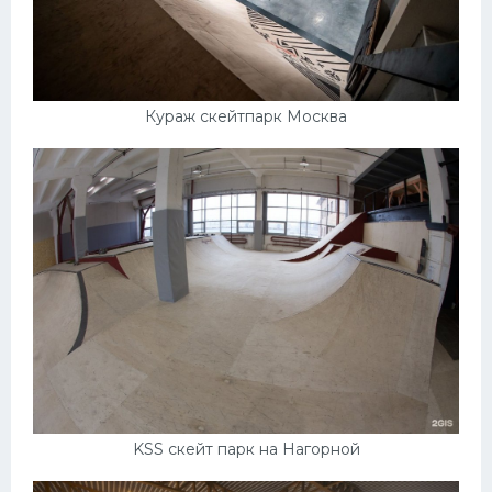
Кураж скейтпарк Москва
KSS скейт парк на Нагорной