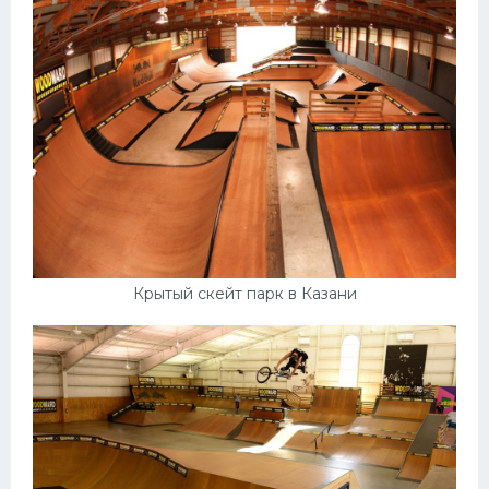
Крытый скейт парк в Казани