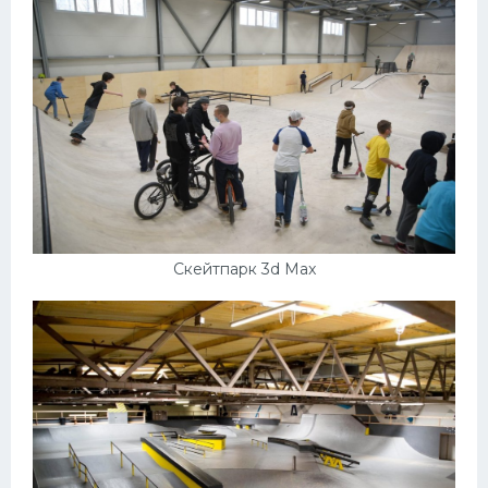
Скейтпарк 3d Max