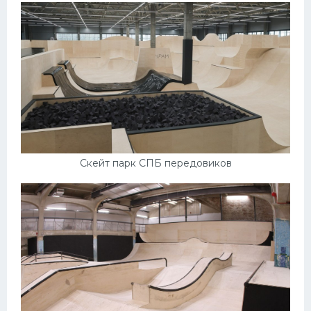
Скейт парк СПБ передовиков