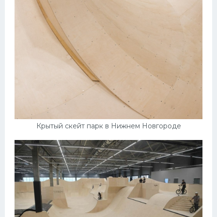
Крытый скейт парк в Нижнем Новгороде