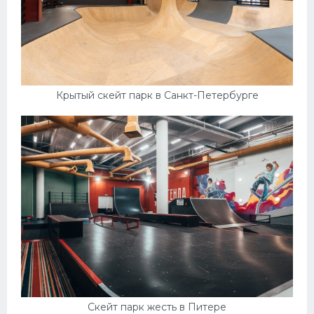
Крытый скейт парк в Санкт-Петербурге
Скейт парк жесть в Питере