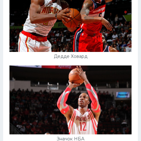
Дедде Ховард
Значок НБА