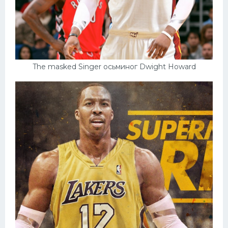
The masked Singer осьминог Dwight Howard