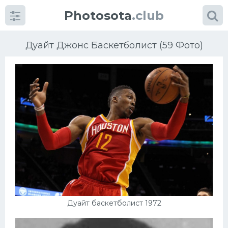
Photosota
.club
Дуайт Джонс Баскетболист (59 Фото)
Категории
Фото
Еще картинки...
Футбол
Баскетбол
Дуайт баскетболист 1972
Хоккей
Велогонки