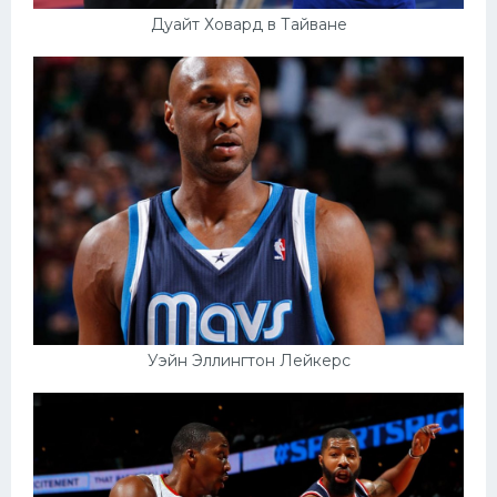
Дуайт Ховард в Тайване
Уэйн Эллингтон Лейкерс