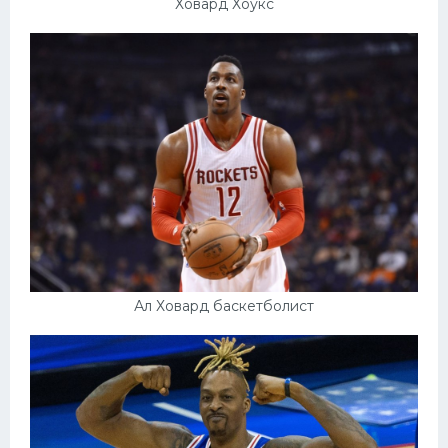
Ховард Хоукс
Ал Ховард баскетболист