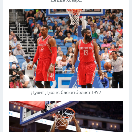
Дедде Ховард
Дуайт Джонс баскетболист 1972