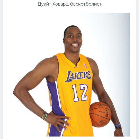
Дуайт Ховард баскетболист