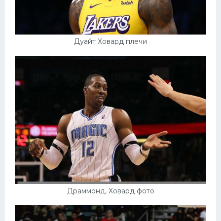
Дуайт Ховард плечи
Драммонд, Ховард фото