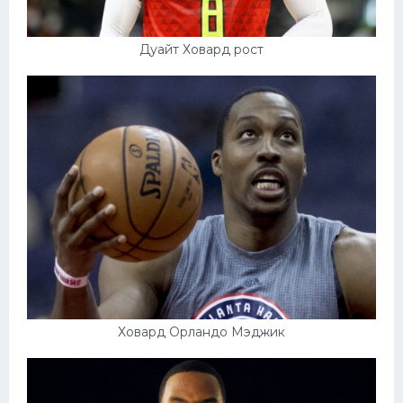
Дуайт Ховард рост
Ховард Орландо Мэджик