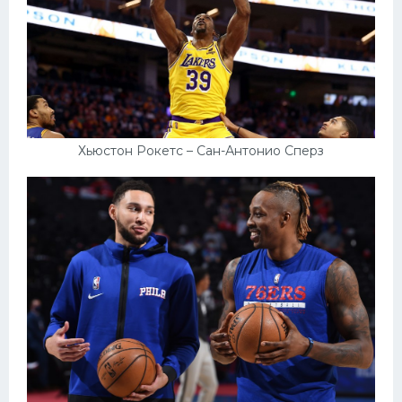
Хьюстон Рокетс – Сан-Антонио Сперз