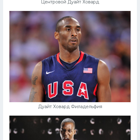
Центровой Дуайт Ховард
Дуайт Ховард Филадельфия