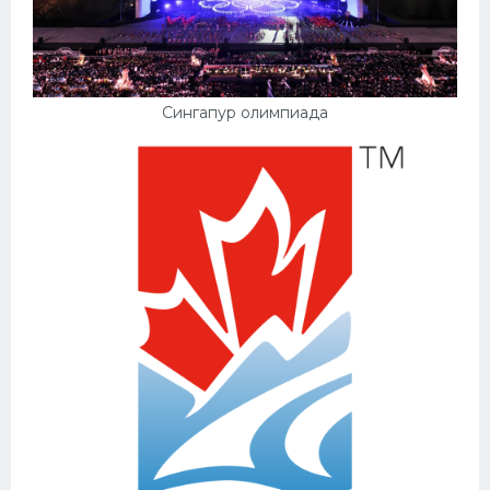
Сингапур олимпиада