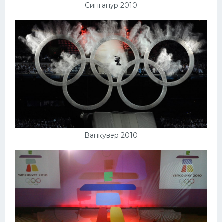
Сингапур 2010
Ванкувер 2010