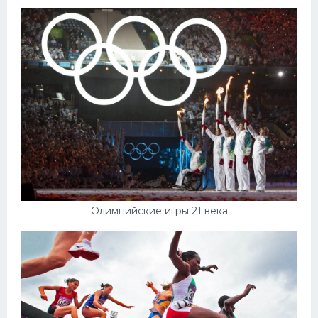
Олимпийские игры 21 века