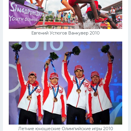
Евгений Устюгов Ванкувер 2010
Летние юношеские Олимпийские игры 2010