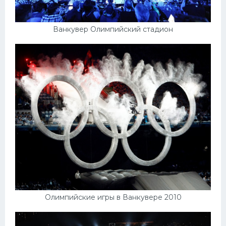
Ванкувер Олимпийский стадион
Олимпийские игры в Ванкувере 2010