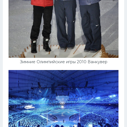
Зимние Олимпийские игры 2010 Ванкувер