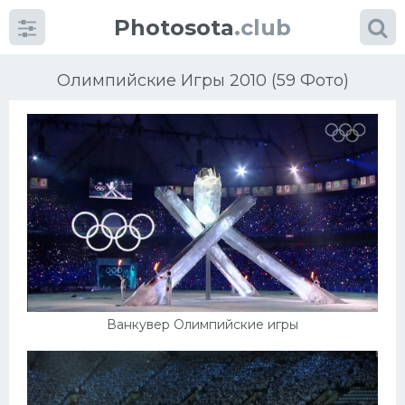
Photosota
.club
Олимпийские Игры 2010 (59 Фото)
Категории
Фото
Еще картинки...
Футбол
Ванкувер Олимпийские игры
Баскетбол
Хоккей
Велогонки