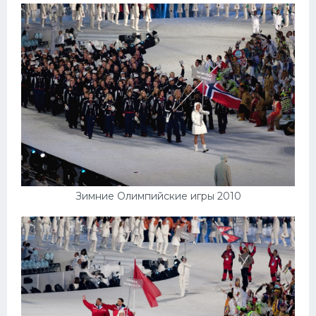
Зимние Олимпийские игры 2010