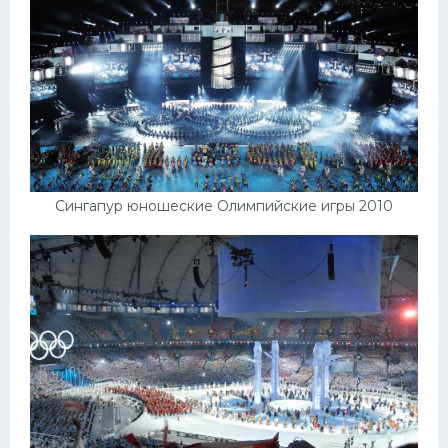
Сингапур юношеские Олимпийские игры 2010