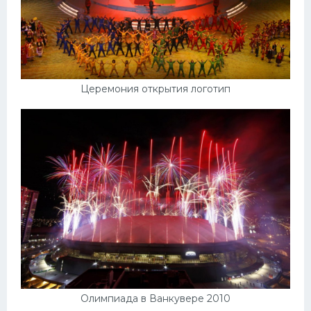
Церемония открытия логотип
Олимпиада в Ванкувере 2010