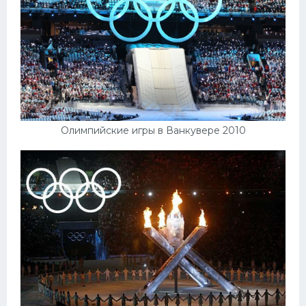
Олимпийские игры в Ванкувере 2010