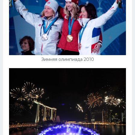
Зимняя олимпиада 2010