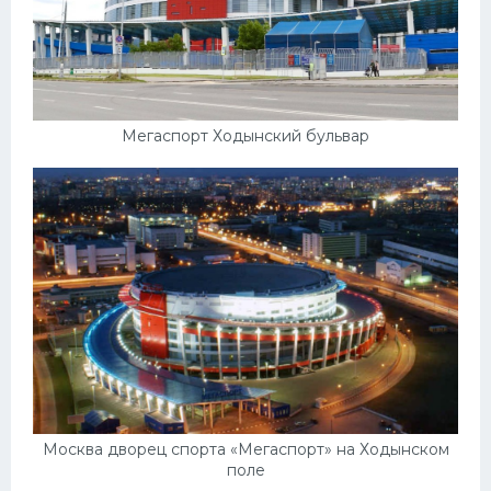
Мегаспорт Ходынский бульвар
Москва дворец спорта «Мегаспорт» на Ходынском
поле