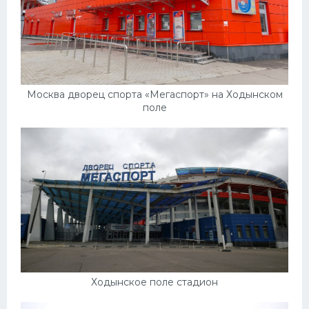
Москва дворец спорта «Мегаспорт» на Ходынском
поле
Ходынское поле стадион