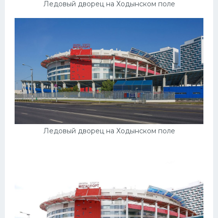
Ледовый дворец на Ходынском поле
Ледовый дворец на Ходынском поле