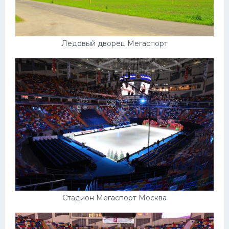
Ледовый дворец Мегаспорт
Стадион Мегаспорт Москва