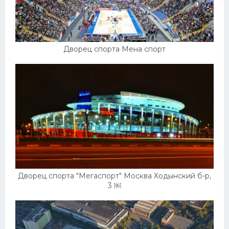
Дворец спорта Мена спорт
Дворец спорта "Мегаспорт" Москва Ходынский б-р,
3 ￼