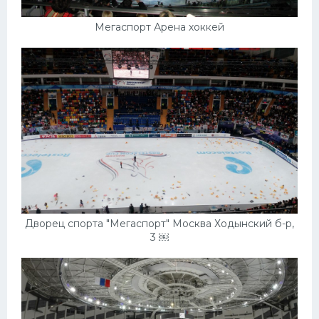
Мегаспорт Арена хоккей
Дворец спорта "Мегаспорт" Москва Ходынский б-р,
3 ￼