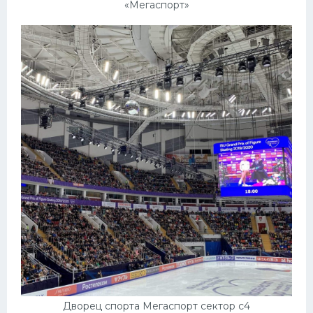
«Мегаспорт»
Дворец спорта Мегаспорт сектор с4