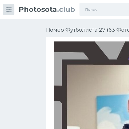
Photosota
.club
Категории
Фото
Номер Футболиста 27 (63 Фото
Еще картинки...
Футбол
Баскетбол
Хоккей
Велогонки
Конькобежный спорт
Тренажеры
Интерьер квартиры