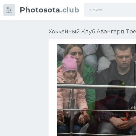
Photosota
.club
Категории
Фото
Хоккейный Клуб Авангард Тре
Еще картинки...
Футбол
Баскетбол
Хоккей
Велогонки
Конькобежный спорт
Тренажеры
Интерьер квартиры