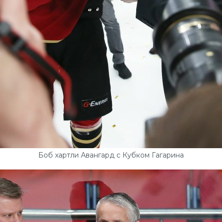
Боб хартли Авангард с Кубком Гагарина