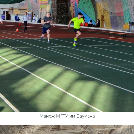
Манеж МГТУ им Баумана