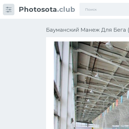
Photosota
.club
Категории
Фото
Бауманский Манеж Для Бега (
Еще картинки...
Футбол
Баскетбол
Хоккей
Велогонки
Конькобежный спорт
Тренажеры
Интерьер квартиры