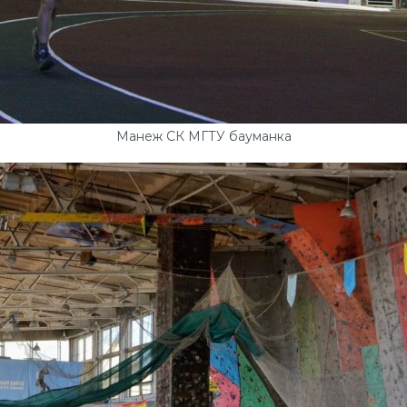
Манеж СК МГТУ бауманка