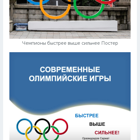
Чемпионы быстрее выше сильнее Постер