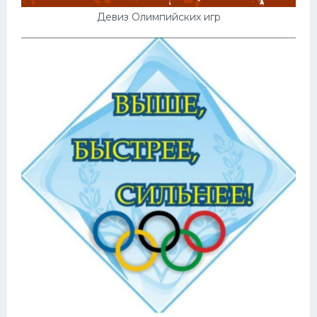
Девиз Олимпийских игр