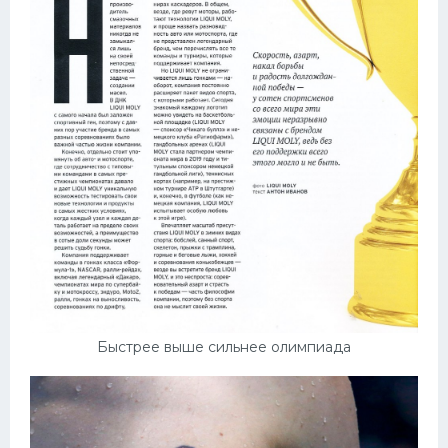
Быстрее выше сильнее олимпиада