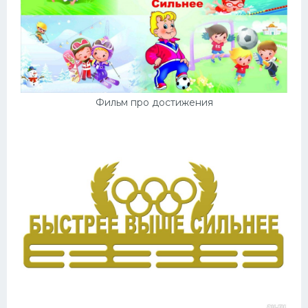
Фильм про достижения