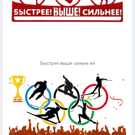
Быстрее выше сильне ее