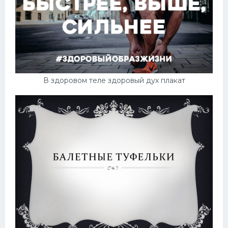
В здоровом теле здоровый дух плакат