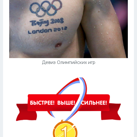
Девиз Олимпийских игр