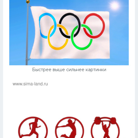
Быстрее выше сильнее картинки