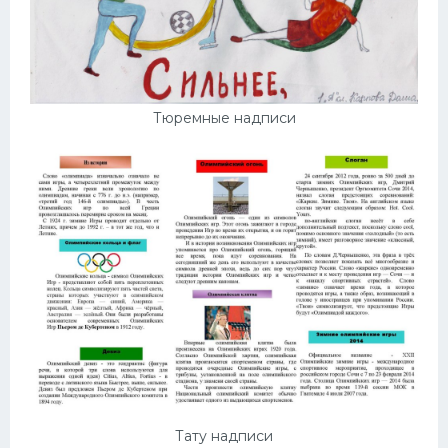
Тюремные надписи
Тату надписи