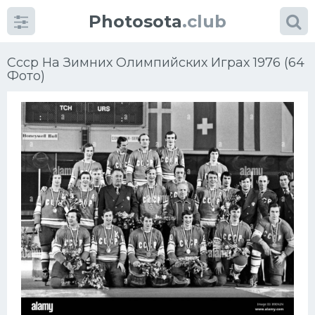
Photosota
.club
Ссср На Зимних Олимпийских Играх 1976 (64
Фото)
Категории
Фото
Еще картинки...
Футбол
Баскетбол
Хоккей
Велогонки