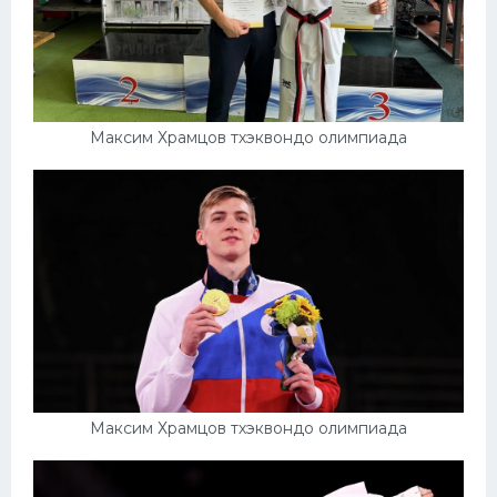
Максим Храмцов тхэквондо олимпиада
Максим Храмцов тхэквондо олимпиада