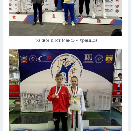
Тхэквондист Максим Храмцов