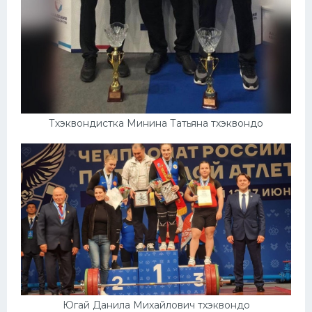
Тхэквондистка Минина Татьяна тхэквондо
Югай Данила Михайлович тхэквондо