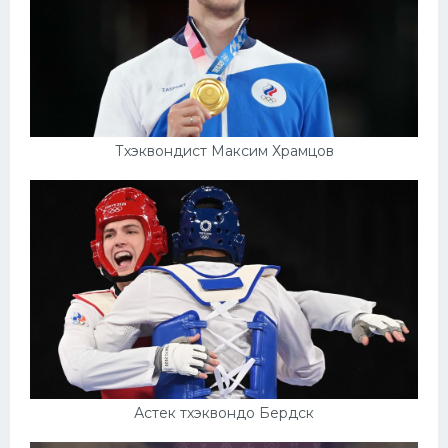
Тхэквондист Максим Храмцов
Астек тхэквондо Бердск