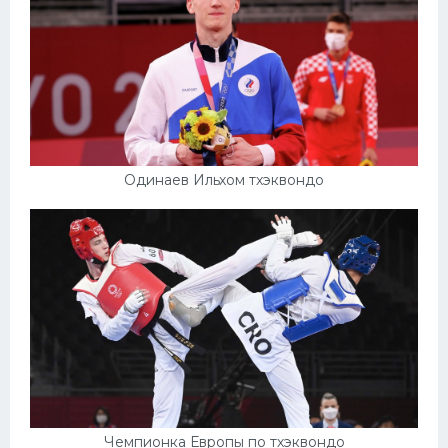
Одинаев Ильхом тхэквондо
Чемпионка Европы по тхэквондо