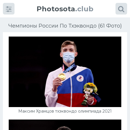
Photosota
.club
Чемпионы России По Тхэквондо (61 Фото)
Категории
Фото
Еще картинки...
Футбол
Баскетбол
Максим Храмцов тхэквондо олимпиада 2021
Хоккей
Велогонки