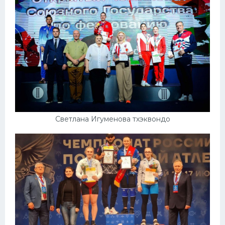
Светлана Игуменова тхэквондо