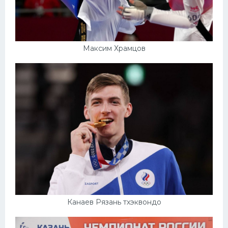
Максим Храмцов
Канаев Рязань тхэквондо