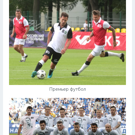
Премьер футбол