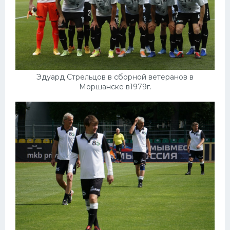
Эдуард Стрельцов в сборной ветеранов в
Моршанске в1979г.