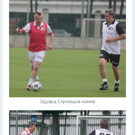
Эдуард Стрельцов номер