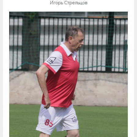
Игорь Стрельцов