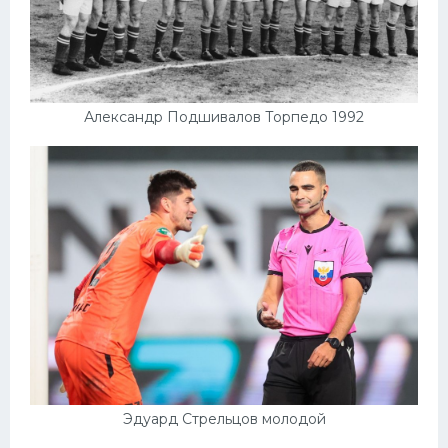
Александр Подшивалов Торпедо 1992
Эдуард Стрельцов молодой