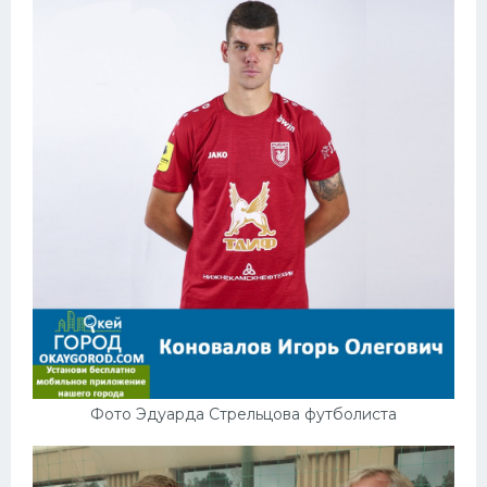
Фото Эдуарда Стрельцова футболиста